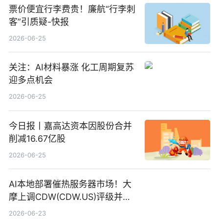
票价便宜行李费贵！廉航“行李刺
客”引质疑-快报
2026-06-25
关注：AI材料暴涨 化工周期复苏
迎多点机会
2026-06-25
今日报丨嘉高达资本因股份合并
削减16.67亿股
2026-06-25
AI本地部署催热服务器市场！大
摩上调CDW(CDW.US)评级并看
高IBM(IBM.US)戴尔(DELL.US)
2026-06-23