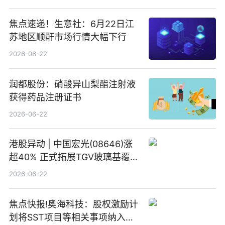
焦点速递！生意社：6月22日江
苏地区顺酐市场行情大幅下行
2026-06-22
润都股份：硝酸异山梨酯注射液
获得药品注册证书
2026-06-22
港股异动 | 中国宏光(08646)涨
超40% 正式拓展TGV玻璃基覆铜
板新材料业务
2026-06-22
焦点快报!奥海科技：股权激励计
划将SST项目等相关事项纳入专