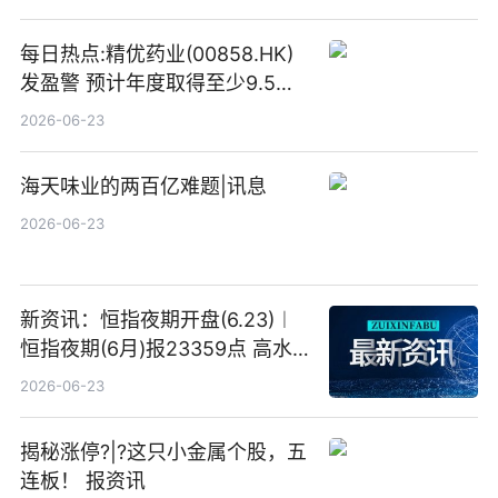
目标价
每日热点:精优药业(00858.HK)
发盈警 预计年度取得至少9.5亿
港元的亏损 同比盈转亏
2026-06-23
海天味业的两百亿难题|讯息
2026-06-23
新资讯：恒指夜期开盘(6.23)︱
恒指夜期(6月)报23359点 高水
23点
2026-06-23
揭秘涨停?|?这只小金属个股，五
连板！ 报资讯