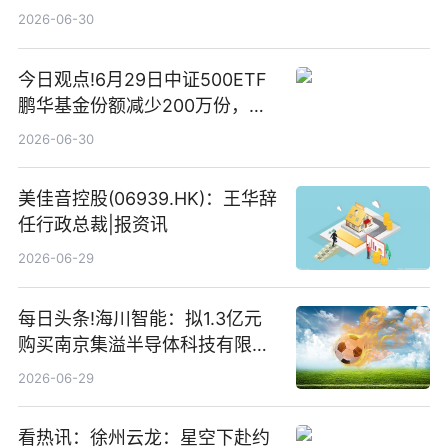
2026-06-30
今日观点!6月29日中证500ETF
鹏华基金份额减少200万份，重
仓股亨通光电、赤峰黄金、佰维
2026-06-30
存储
美佳音控股(06939.HK)：王华辞
任行政总裁|报资讯
2026-06-29
每日头条!海川智能：拟1.3亿元
购买南京集溢半导体科技有限公
司15.3%股权
2026-06-29
看热讯：徐州云龙：星空下赴约