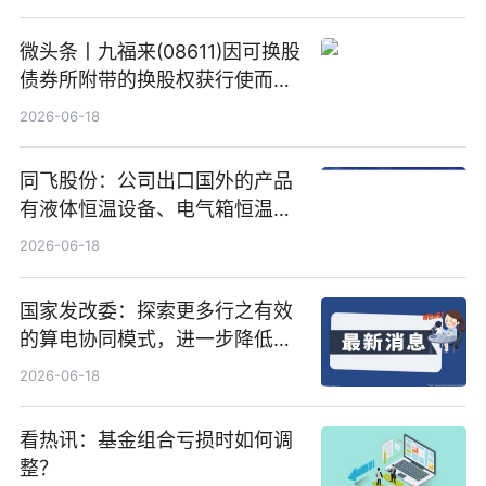
微头条丨九福来(08611)因可换股
债券所附带的换股权获行使而发
行5200万股
2026-06-18
同飞股份：公司出口国外的产品
有液体恒温设备、电气箱恒温装
置、纯水冷却单元和特种换热器
2026-06-18
国家发改委：探索更多行之有效
的算电协同模式，进一步降低网
络传输时延_最资讯
2026-06-18
看热讯：基金组合亏损时如何调
整？