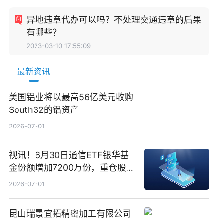
异地违章代办可以吗？不处理交通违章的后果
有哪些？
2023-03-10 17:55:09
最新资讯
美国铝业将以最高56亿美元收购
South32的铝资产
2026-07-01
视讯！6月30日通信ETF银华基
金份额增加7200万份，重仓股新
易盛、中际旭创、立讯精密
2026-07-01
昆山瑞景宜拓精密加工有限公司