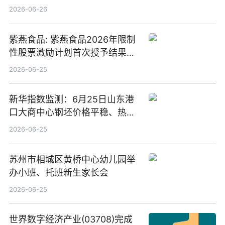
2026-06-26
紫燕食品: 紫燕食品2026年限制
性股票激励计划首次授予结果公
告-微资讯
2026-06-25
新华指数监测：6月25日山东港
口大商中心钢坯价格平稳、热轧
C料价格微幅下跌
2026-06-25
苏州市相城区黄桥中心幼儿园举
办小班、托班新生家长会
2026-06-25
世界数字经济产业(03708)完成