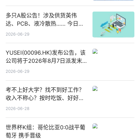
多只A股公告！涉及供货英伟
达、PCB、液冷散热…… 今日快
讯
2026-06-29
YUSEI(00096.HK)发布公告，该
公司将于2026年8月7日派发末
期股息每股人民币0.013元 每日
2026-06-29
焦点
考不上好大学？找不到好工作？
收入不称心？按时吃饭、好好睡
觉
2026-06-28
世界杯K组：哥伦比亚0:0战平葡
萄牙 携手晋级