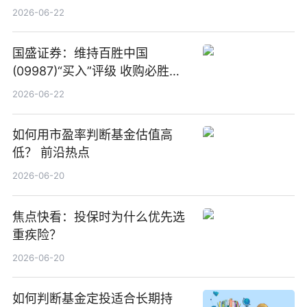
项业务发展考核指标
2026-06-22
国盛证券：维持百胜中国
(09987)“买入”评级 收购必胜客
中国增厚利润加速成长 信息
2026-06-22
如何用市盈率判断基金估值高
低？ 前沿热点
2026-06-20
焦点快看：投保时为什么优先选
重疾险？
2026-06-20
如何判断基金定投适合长期持