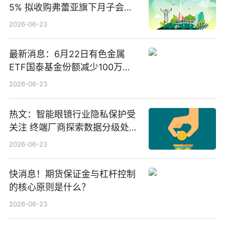
5% 拟收购弗蕾亚旗下月子会所
业务少数股权
2026-06-23
最新消息：6月22日有色金属
ETF国泰基金份额减少100万
份，重仓股紫金矿业、洛阳钼
2026-06-23
业、北方稀土
热文：智能眼镜行业隐私保护受
关注 终端厂商探索数据分级处理
等方案
2026-06-23
快消息！期货保证金与杠杆控制
的核心原则是什么？
2026-06-23