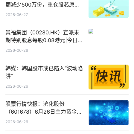
额减少500万份，重仓股芯原股
份、寒武纪、澜起科技 观速讯
2026-06-27
景福集团（00280.HK）宣派末
期特别股息每股0.08港元|今日快
看
2026-06-26
韩媒：韩国股市或已陷入“波动陷
阱”
2026-06-26
股票行情快报：滨化股份
（601678）6月26日主力资金净
卖出5964.34万元
2026-06-26