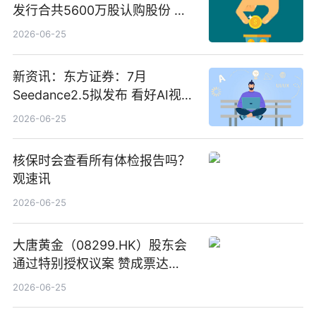
发行合共5600万股认购股份 净
筹约1007万港元 独家焦点
2026-06-25
新资讯：东方证券：7月
Seedance2.5拟发布 看好AI视频
创作工作流进一步提效
2026-06-25
核保时会查看所有体检报告吗？
观速讯
2026-06-25
大唐黄金（08299.HK）股东会
通过特别授权议案 赞成票达
100%_新动态
2026-06-25