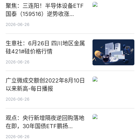
聚焦：三连阳！半导体设备ETF
国泰（159516）逆势收涨
3.5%，近10日累计净流入超65
2026-06-26
亿元
生意社：6月26日 四川地区金属
硅421#硅价格行情
2026-06-26
广立微成交额创2022年8月10日
以来新高-每日播报
2026-06-26
观点：央行新增隔夜逆回购落地
在即，30年国债ETF鹏扬
(511090) 盘中小幅上涨
2026-06-26