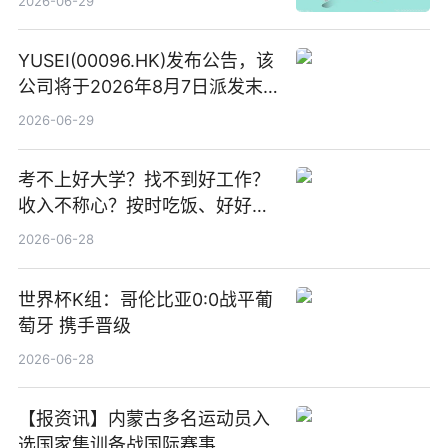
2026-06-29
YUSEI(00096.HK)发布公告，该
公司将于2026年8月7日派发末
期股息每股人民币0.013元 每日
2026-06-29
焦点
考不上好大学？找不到好工作？
收入不称心？按时吃饭、好好睡
觉
2026-06-28
世界杯K组：哥伦比亚0:0战平葡
萄牙 携手晋级
2026-06-28
【报资讯】内蒙古多名运动员入
选国家集训备战国际赛事