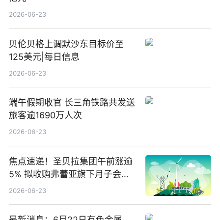
2026-06-23
贝伦贝格上调默沙东目标价至
125美元|每日信息
2026-06-23
端午假期收官 长三角铁路共发送
旅客逾1690万人次
2026-06-23
焦点速递！圣贝拉集团午前涨逾
5% 拟收购弗蕾亚旗下月子会所
业务少数股权
2026-06-23
最新消息：6月22日有色金属