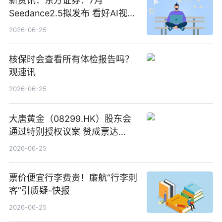
新资讯：东方证券：7月
Seedance2.5拟发布 看好AI视频
创作工作流进一步提效
2026-06-25
核保时会查看所有体检报告吗？
观速讯
2026-06-25
大唐黄金（08299.HK）股东会
通过特别授权议案 赞成票达
100%_新动态
2026-06-25
票价便宜行李费贵！廉航“行李刺
客”引质疑-快报
2026-06-25