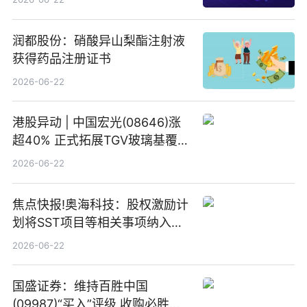
润都股份：硝酸异山梨酯注射液
获得药品注册证书
2026-06-22
港股异动 | 中国宏光(08646)涨
超40% 正式拓展TGV玻璃基覆铜
板新材料业务
2026-06-22
焦点快报!奥海科技：股权激励计
划将SST项目等相关事项纳入专
项业务发展考核指标
2026-06-22
国盛证券：维持百胜中国
(09987)“买入”评级 收购必胜客