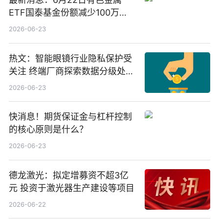
ETF国泰基金份额减少100万
份，重仓股紫金矿业、洛阳钼
2026-06-23
业、北方稀土
热文：智能眼镜行业隐私保护受
关注 终端厂商探索数据分级处理
等方案
2026-06-23
快消息！期货保证金与杠杆控制
的核心原则是什么？
2026-06-23
德龙激光：拟定增募资不超3亿
元 投资于激光器生产建设等项目
2026-06-22