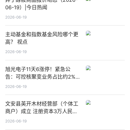
06-19）|今日热闻
2026-06-19
主动基金和指数基金风险哪个更
高？ 视点
2026-06-19
旭光电子11天6涨停！紧急公
告：可控核聚变业务占比约2%！
前沿热点
2026-06-19
文安县英开木材经营部（个体工
商户）成立 注册资本3万人民币
新要闻
2026-06-19