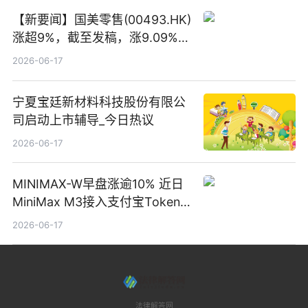
【新要闻】国美零售(00493.HK)
涨超9%，截至发稿，涨9.09%，
报0.012港元，成交额37.26万港
2026-06-17
元
宁夏宝廷新材料科技股份有限公
司启动上市辅导_今日热议
2026-06-17
MINIMAX-W早盘涨逾10% 近日
MiniMax M3接入支付宝Token
Pay
2026-06-17
法律解答网