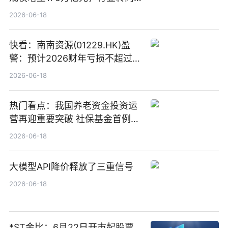
“量质并重”
2026-06-18
快看：南南资源(01229.HK)盈
警：预计2026财年亏损不超过
1000万港元
2026-06-18
热门看点：我国养老资金投资运
营再迎重要突破 社保基金首例期
货账户完成开立
2026-06-18
大模型API降价释放了三重信号
2026-06-18
*ST金比：6月22日开市起股票