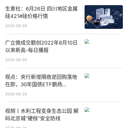
生意社：6月26日 四川地区金属
硅421#硅价格行情
2026-06-26
广立微成交额创2022年8月10日
以来新高-每日播报
2026-06-26
观点：央行新增隔夜逆回购落地
在即，30年国债ETF鹏扬
(511090) 盘中小幅上涨
2026-06-26
视频丨水利工程变身生态公园 解
码北京城“硬核”安全防线