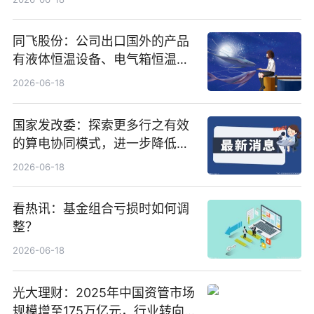
同飞股份：公司出口国外的产品
有液体恒温设备、电气箱恒温装
置、纯水冷却单元和特种换热器
2026-06-18
国家发改委：探索更多行之有效
的算电协同模式，进一步降低网
络传输时延_最资讯
2026-06-18
看热讯：基金组合亏损时如何调
整？
2026-06-18
光大理财：2025年中国资管市场
规模增至175万亿元，行业转向