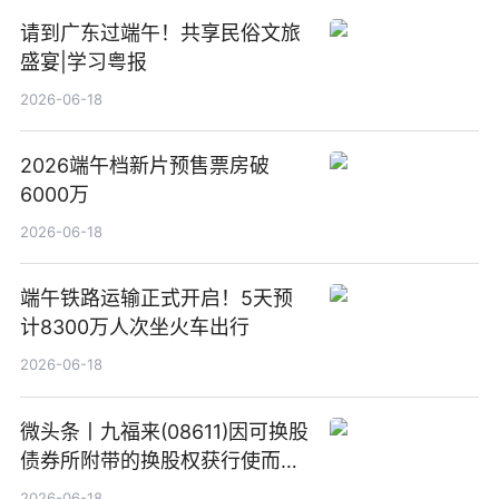
请到广东过端午！共享民俗文旅
盛宴|学习粤报
2026-06-18
2026端午档新片预售票房破
6000万
2026-06-18
端午铁路运输正式开启！5天预
计8300万人次坐火车出行
2026-06-18
微头条丨九福来(08611)因可换股
债券所附带的换股权获行使而发
行5200万股
2026-06-18