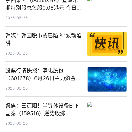
景福集团（00280.HK）宣派末
期特别股息每股0.08港元|今日快
看
2026-06-26
韩媒：韩国股市或已陷入“波动陷
阱”
2026-06-26
股票行情快报：滨化股份
（601678）6月26日主力资金净
卖出5964.34万元
2026-06-26
聚焦：三连阳！半导体设备ETF
国泰（159516）逆势收涨
3.5%，近10日累计净流入超65
2026-06-26
亿元