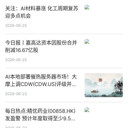
关注：AI材料暴涨 化工周期复苏
迎多点机会
2026-06-25
今日报丨嘉高达资本因股份合并
削减16.67亿股
2026-06-25
AI本地部署催热服务器市场！大
摩上调CDW(CDW.US)评级并看
高IBM(IBM.US)戴尔(DELL.US)
2026-06-23
目标价
每日热点:精优药业(00858.HK)
发盈警 预计年度取得至少9.5亿
港元的亏损 同比盈转亏
2026-06-23