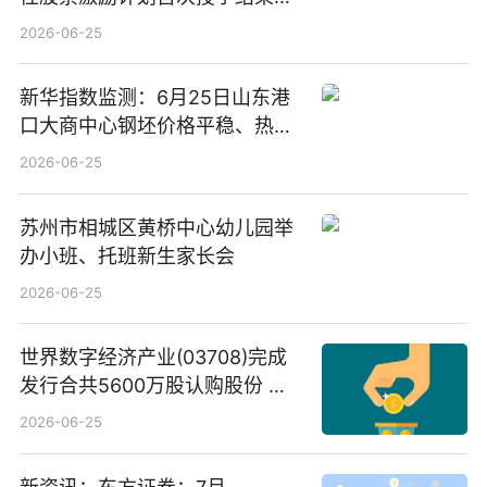
告-微资讯
2026-06-25
新华指数监测：6月25日山东港
口大商中心钢坯价格平稳、热轧
C料价格微幅下跌
2026-06-25
苏州市相城区黄桥中心幼儿园举
办小班、托班新生家长会
2026-06-25
世界数字经济产业(03708)完成
发行合共5600万股认购股份 净
筹约1007万港元 独家焦点
2026-06-25