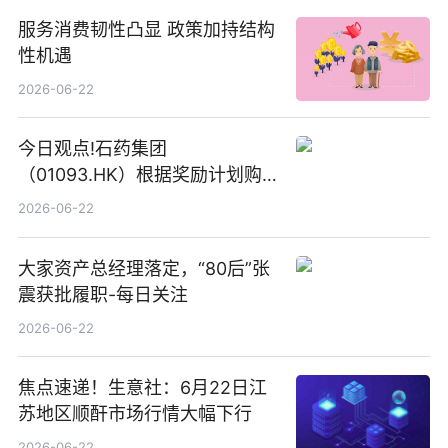
服务消费韧性凸显 政策加持结构
性机遇
2026-06-22
今日观点!石药集团
（01093.HK）根据奖励计划购
回580万股
2026-06-22
大家资产总经理落定，“80后”张
震获批履职-每日关注
2026-06-22
焦点速递！生意社：6月22日江
苏地区顺酐市场行情大幅下行
2026-06-22