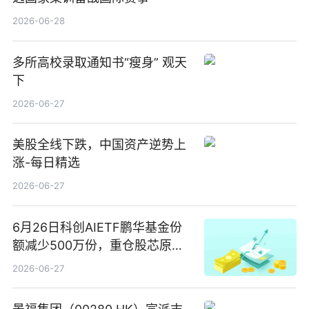
2026-06-28
多所高校录取通知书“瘦身” 观天
下
2026-06-27
美股全线下跌，中国资产逆势上
涨-每日精选
2026-06-27
6月26日科创AIETF鹏华基金份
额减少500万份，重仓股芯原股
份、寒武纪、澜起科技 观速讯
2026-06-27