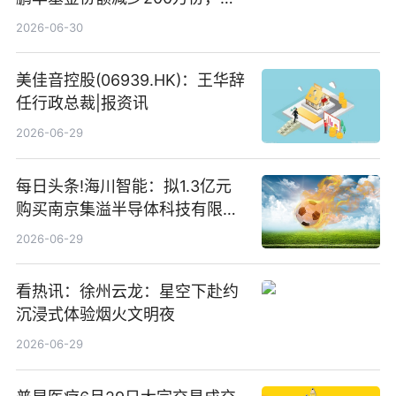
仓股亨通光电、赤峰黄金、佰维
2026-06-30
存储
美佳音控股(06939.HK)：王华辞
任行政总裁|报资讯
2026-06-29
每日头条!海川智能：拟1.3亿元
购买南京集溢半导体科技有限公
司15.3%股权
2026-06-29
看热讯：徐州云龙：星空下赴约
沉浸式体验烟火文明夜
2026-06-29