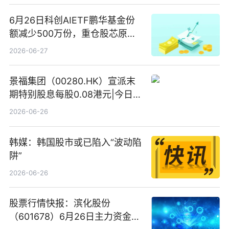
6月26日科创AIETF鹏华基金份
额减少500万份，重仓股芯原股
份、寒武纪、澜起科技 观速讯
2026-06-27
景福集团（00280.HK）宣派末
期特别股息每股0.08港元|今日快
看
2026-06-26
韩媒：韩国股市或已陷入“波动陷
阱”
2026-06-26
股票行情快报：滨化股份
（601678）6月26日主力资金净