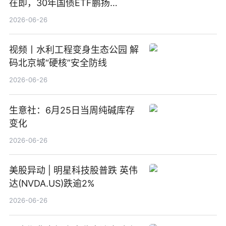
在即，30年国债ETF鹏扬
(511090) 盘中小幅上涨
2026-06-26
视频丨水利工程变身生态公园 解
码北京城“硬核”安全防线
2026-06-26
生意社：6月25日当周纯碱库存
变化
2026-06-26
美股异动 | 明星科技股普跌 英伟
达(NVDA.US)跌逾2%
2026-06-26