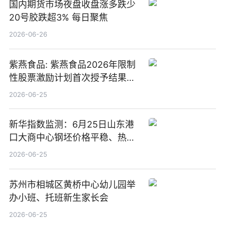
国内期货市场夜盘收盘涨多跌少
20号胶跌超3% 每日聚焦
2026-06-26
紫燕食品: 紫燕食品2026年限制
性股票激励计划首次授予结果公
告-微资讯
2026-06-25
新华指数监测：6月25日山东港
口大商中心钢坯价格平稳、热轧
C料价格微幅下跌
2026-06-25
苏州市相城区黄桥中心幼儿园举
办小班、托班新生家长会
2026-06-25