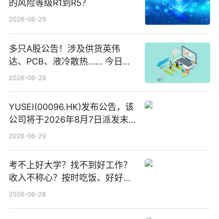
的风险等级R1到R5？
2026-06-29
多只A股公告！涉及供货英伟
达、PCB、液冷散热…… 今日快
讯
2026-06-29
YUSEI(00096.HK)发布公告，该
公司将于2026年8月7日派发末
期股息每股人民币0.013元 每日
2026-06-29
焦点
考不上好大学？找不到好工作？
收入不称心？按时吃饭、好好睡
觉
2026-06-28