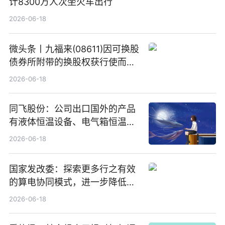
计8300万人次坐火车出行
2026-06-18
微头条丨九福来(08611)因可换股
债券所附带的换股权获行使而发
行5200万股
2026-06-18
同飞股份：公司出口国外的产品
有液体恒温设备、电气箱恒温装
置、纯水冷却单元和特种换热器
2026-06-18
国家发改委：探索更多行之有效
的算电协同模式，进一步降低网
络传输时延_最资讯
2026-06-18