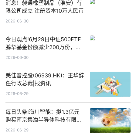
消息！昶通橡塑制品（淮安）有
限公司成立 注册资本10万人民币
2026-06-30
今日观点!6月29日中证500ETF
鹏华基金份额减少200万份，重
仓股亨通光电、赤峰黄金、佰维
2026-06-30
存储
美佳音控股(06939.HK)：王华辞
任行政总裁|报资讯
2026-06-29
每日头条!海川智能：拟1.3亿元
购买南京集溢半导体科技有限公
司15.3%股权
2026-06-29