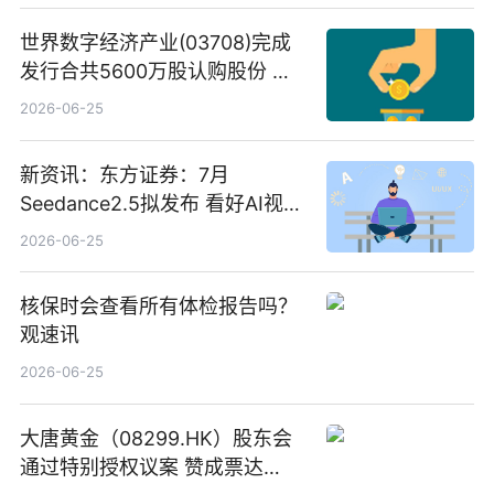
世界数字经济产业(03708)完成
发行合共5600万股认购股份 净
筹约1007万港元 独家焦点
2026-06-25
新资讯：东方证券：7月
Seedance2.5拟发布 看好AI视频
创作工作流进一步提效
2026-06-25
核保时会查看所有体检报告吗？
观速讯
2026-06-25
大唐黄金（08299.HK）股东会
通过特别授权议案 赞成票达