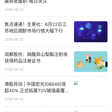
震获批履职-每日关注
2026-06-22
焦点速递！生意社：6月22日江
苏地区顺酐市场行情大幅下行
2026-06-22
润都股份：硝酸异山梨酯注射液
获得药品注册证书
2026-06-22
港股异动 | 中国宏光(08646)涨
超40% 正式拓展TGV玻璃基覆铜
板新材料业务
2026-06-22