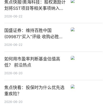
焦点快报!奥海科技：股权激励计
划将SST项目等相关事项纳入专
项业务发展考核指标
2026-06-22
国盛证券：维持百胜中国
(09987)“买入”评级 收购必胜客
中国增厚利润加速成长 信息
2026-06-22
如何用市盈率判断基金估值高
低？ 前沿热点
2026-06-20
焦点快看：投保时为什么优先选
重疾险？
2026-06-20