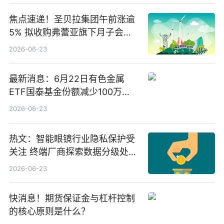
焦点速递！圣贝拉集团午前涨逾
5% 拟收购弗蕾亚旗下月子会所
业务少数股权
2026-06-23
最新消息：6月22日有色金属
ETF国泰基金份额减少100万
份，重仓股紫金矿业、洛阳钼
2026-06-23
业、北方稀土
热文：智能眼镜行业隐私保护受
关注 终端厂商探索数据分级处理
等方案
2026-06-23
快消息！期货保证金与杠杆控制
的核心原则是什么？