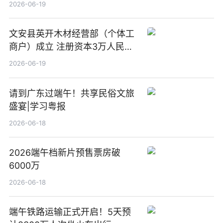
前沿热点
2026-06-19
文安县英开木材经营部（个体工
商户）成立 注册资本3万人民币
新要闻
2026-06-19
请到广东过端午！共享民俗文旅
盛宴|学习粤报
2026-06-18
2026端午档新片预售票房破
6000万
2026-06-18
端午铁路运输正式开启！5天预