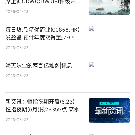
摩上调CDW(CDW.US)评级并看
高IBM(IBM.US)戴尔(DELL.US)
2026-06-23
目标价
每日热点:精优药业(00858.HK)
发盈警 预计年度取得至少9.5亿
港元的亏损 同比盈转亏
2026-06-23
海天味业的两百亿难题|讯息
2026-06-23
新资讯：恒指夜期开盘(6.23)︱
恒指夜期(6月)报23359点 高水
23点
2026-06-23