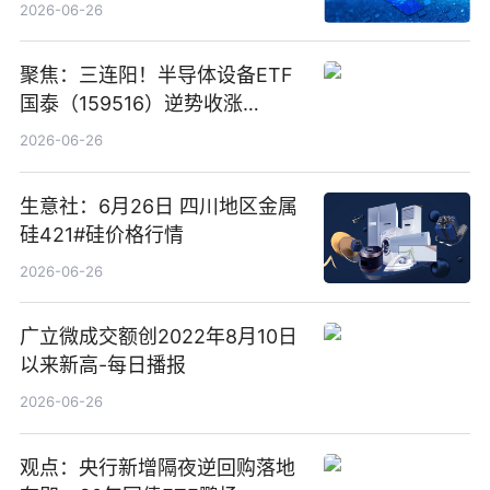
卖出5964.34万元
2026-06-26
聚焦：三连阳！半导体设备ETF
国泰（159516）逆势收涨
3.5%，近10日累计净流入超65
2026-06-26
亿元
生意社：6月26日 四川地区金属
硅421#硅价格行情
2026-06-26
广立微成交额创2022年8月10日
以来新高-每日播报
2026-06-26
观点：央行新增隔夜逆回购落地