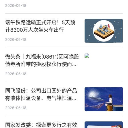
2026-06-18
端午铁路运输正式开启！5天预
计8300万人次坐火车出行
2026-06-18
微头条丨九福来(08611)因可换股
债券所附带的换股权获行使而发
行5200万股
2026-06-18
同飞股份：公司出口国外的产品
有液体恒温设备、电气箱恒温装
置、纯水冷却单元和特种换热器
2026-06-18
国家发改委：探索更多行之有效