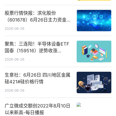
股票行情快报：滨化股份
（601678）6月26日主力资金净
卖出5964.34万元
2026-06-26
聚焦：三连阳！半导体设备ETF
国泰（159516）逆势收涨
3.5%，近10日累计净流入超65
2026-06-26
亿元
生意社：6月26日 四川地区金属
硅421#硅价格行情
2026-06-26
广立微成交额创2022年8月10日
以来新高-每日播报