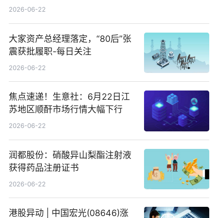
回580万股
2026-06-22
大家资产总经理落定，“80后”张
震获批履职-每日关注
2026-06-22
焦点速递！生意社：6月22日江
苏地区顺酐市场行情大幅下行
2026-06-22
润都股份：硝酸异山梨酯注射液
获得药品注册证书
2026-06-22
港股异动 | 中国宏光(08646)涨