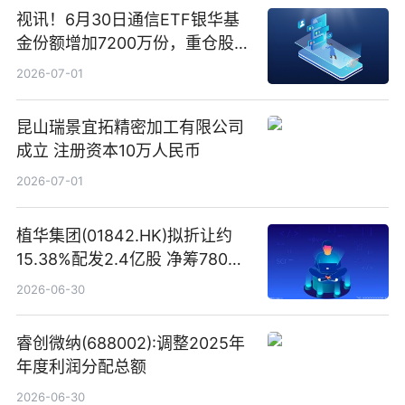
视讯！6月30日通信ETF银华基
金份额增加7200万份，重仓股新
易盛、中际旭创、立讯精密
2026-07-01
昆山瑞景宜拓精密加工有限公司
成立 注册资本10万人民币
2026-07-01
植华集团(01842.HK)拟折让约
15.38%配发2.4亿股 净筹780万
港元
2026-06-30
睿创微纳(688002):调整2025年
年度利润分配总额
2026-06-30