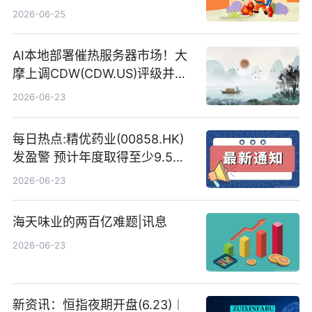
2026-06-25
AI本地部署催热服务器市场！大
摩上调CDW(CDW.US)评级并看
高IBM(IBM.US)戴尔(DELL.US)
2026-06-23
目标价
每日热点:精优药业(00858.HK)
发盈警 预计年度取得至少9.5亿
港元的亏损 同比盈转亏
2026-06-23
海天味业的两百亿难题|讯息
2026-06-23
新资讯：恒指夜期开盘(6.23)︱