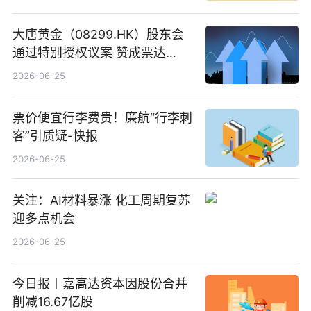
大唐黄金（08299.HK）股东会
通过特别授权议案 赞成票达
100%_新动态
2026-06-25
票价便宜行李费贵！廉航“行李刺
客”引质疑-快报
2026-06-25
关注：AI材料暴涨 化工周期复苏
迎多点机会
2026-06-25
今日报丨嘉高达资本因股份合并
削减16.67亿股