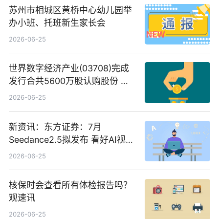
苏州市相城区黄桥中心幼儿园举
办小班、托班新生家长会
2026-06-25
世界数字经济产业(03708)完成
发行合共5600万股认购股份 净
筹约1007万港元 独家焦点
2026-06-25
新资讯：东方证券：7月
Seedance2.5拟发布 看好AI视频
创作工作流进一步提效
2026-06-25
核保时会查看所有体检报告吗？
观速讯
2026-06-25