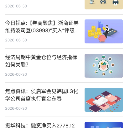
2026-06-30
今日视点:【券商聚焦】浙商证券
维持波司登(03998)“买入”评级
指其业绩高质量稳增长
2026-06-30
经济周期中黄金仓位与经济指标
如何关联？
2026-06-30
焦点资讯：侯启军会见韩国LG化
学公司首席执行官金东春
2026-06-30
振华科技：融资净买入2778.12