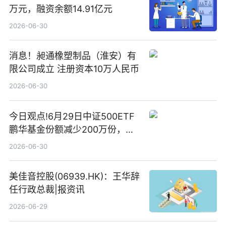
万元，融资余额14.91亿元
2026-06-30
消息！昶通橡塑制品（淮安）有
限公司成立 注册资本10万人民币
2026-06-30
今日观点!6月29日中证500ETF
鹏华基金份额减少200万份，重
仓股亨通光电、赤峰黄金、佰维
2026-06-30
存储
美佳音控股(06939.HK)：王华辞
任行政总裁|报资讯
2026-06-29