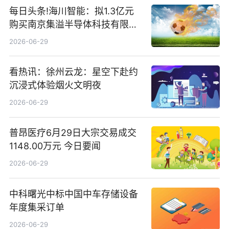
每日头条!海川智能：拟1.3亿元
购买南京集溢半导体科技有限公
司15.3%股权
2026-06-29
看热讯：徐州云龙：星空下赴约
沉浸式体验烟火文明夜
2026-06-29
普昂医疗6月29日大宗交易成交
1148.00万元 今日要闻
2026-06-29
中科曙光中标中国中车存储设备
年度集采订单
2026-06-29