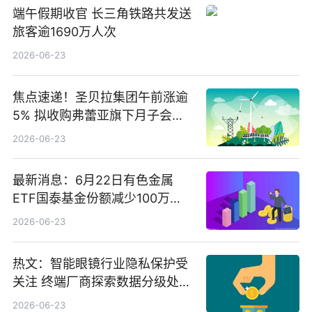
端午假期收官 长三角铁路共发送
旅客逾1690万人次
2026-06-23
焦点速递！圣贝拉集团午前涨逾
5% 拟收购弗蕾亚旗下月子会所
业务少数股权
2026-06-23
最新消息：6月22日有色金属
ETF国泰基金份额减少100万
份，重仓股紫金矿业、洛阳钼
2026-06-23
业、北方稀土
热文：智能眼镜行业隐私保护受
关注 终端厂商探索数据分级处理
等方案
2026-06-23