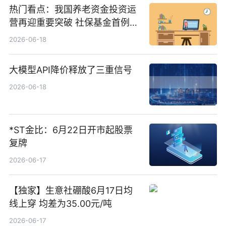
热门看点：我国养老资金投资运
营再迎重要突破 社保基金首例期
货账户完成开立
2026-06-18
大模型API降价释放了三重信号
2026-06-18
*ST金比：6月22日开市起股票
复牌
2026-06-17
【独家】生意社硼酸6月17日均
线上穿 均差为35.00元/吨
2026-06-17