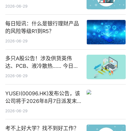
2026-06-29
每日短讯：什么是银行理财产品
的风险等级R1到R5？
2026-06-29
多只A股公告！涉及供货英伟
达、PCB、液冷散热…… 今日快
讯
2026-06-29
YUSEI(00096.HK)发布公告，该
公司将于2026年8月7日派发末
期股息每股人民币0.013元 每日
2026-06-29
焦点
考不上好大学？找不到好工作？