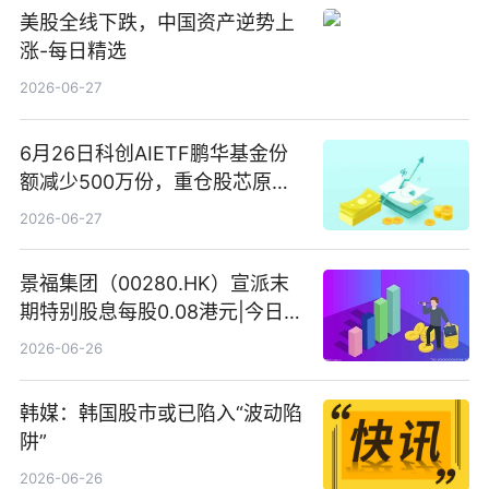
美股全线下跌，中国资产逆势上
涨-每日精选
2026-06-27
6月26日科创AIETF鹏华基金份
额减少500万份，重仓股芯原股
份、寒武纪、澜起科技 观速讯
2026-06-27
景福集团（00280.HK）宣派末
期特别股息每股0.08港元|今日快
看
2026-06-26
韩媒：韩国股市或已陷入“波动陷
阱”
2026-06-26