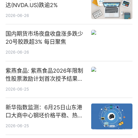
达(NVDA.US)跌逾2%
2026-06-26
国内期货市场夜盘收盘涨多跌少
20号胶跌超3% 每日聚焦
2026-06-26
紫燕食品: 紫燕食品2026年限制
性股票激励计划首次授予结果公
告-微资讯
2026-06-25
新华指数监测：6月25日山东港
口大商中心钢坯价格平稳、热轧
C料价格微幅下跌
2026-06-25