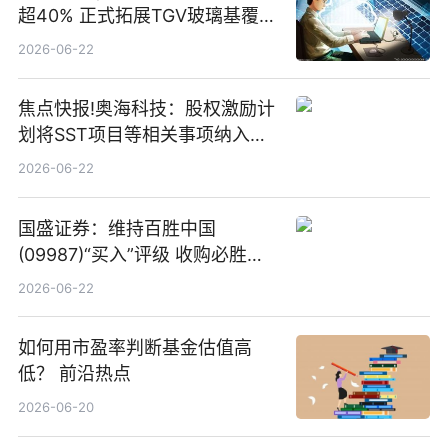
超40% 正式拓展TGV玻璃基覆铜
板新材料业务
2026-06-22
焦点快报!奥海科技：股权激励计
划将SST项目等相关事项纳入专
项业务发展考核指标
2026-06-22
国盛证券：维持百胜中国
(09987)“买入”评级 收购必胜客
中国增厚利润加速成长 信息
2026-06-22
如何用市盈率判断基金估值高
低？ 前沿热点
2026-06-20