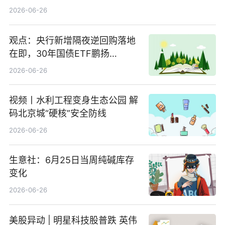
2026-06-26
观点：央行新增隔夜逆回购落地
在即，30年国债ETF鹏扬
(511090) 盘中小幅上涨
2026-06-26
视频丨水利工程变身生态公园 解
码北京城“硬核”安全防线
2026-06-26
生意社：6月25日当周纯碱库存
变化
2026-06-26
美股异动 | 明星科技股普跌 英伟