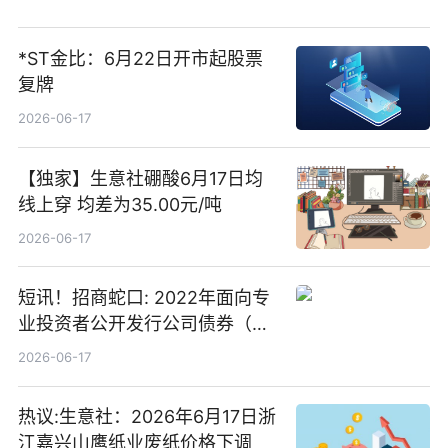
*ST金比：6月22日开市起股票
复牌
2026-06-17
【独家】生意社硼酸6月17日均
线上穿 均差为35.00元/吨
2026-06-17
短讯！招商蛇口: 2022年面向专
业投资者公开发行公司债券（第
二期）（品种二）2026年付息公
2026-06-17
告
热议:生意社：2026年6月17日浙
江嘉兴山鹰纸业废纸价格下调