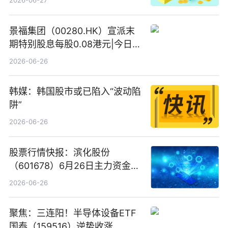
2026-06-27
景福集团（00280.HK）宣派末
期特别股息每股0.08港元|今日快
看
2026-06-26
韩媒：韩国股市或已陷入“波动陷
阱”
2026-06-26
股票行情快报：滨化股份
（601678）6月26日主力资金净
卖出5964.34万元
2026-06-26
聚焦：三连阳！半导体设备ETF
国泰（159516）逆势收涨