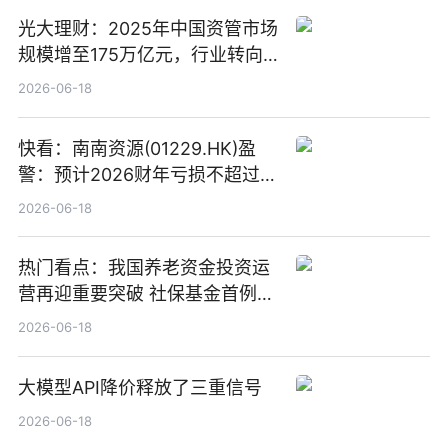
光大理财：2025年中国资管市场
规模增至175万亿元，行业转向
“量质并重”
2026-06-18
快看：南南资源(01229.HK)盈
警：预计2026财年亏损不超过
1000万港元
2026-06-18
热门看点：我国养老资金投资运
营再迎重要突破 社保基金首例期
货账户完成开立
2026-06-18
大模型API降价释放了三重信号
2026-06-18