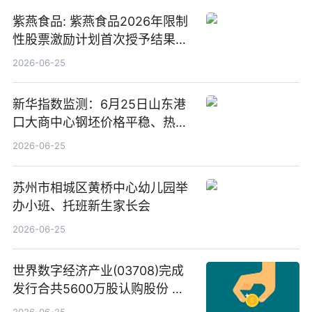
紫燕食品: 紫燕食品2026年限制
性股票激励计划首次授予结果公
告-微资讯
2026-06-25
新华指数监测：6月25日山东港
口大商中心钢坯价格平稳、热轧
C料价格微幅下跌
2026-06-25
苏州市相城区黄桥中心幼儿园举
办小班、托班新生家长会
2026-06-25
世界数字经济产业(03708)完成
发行合共5600万股认购股份 净
筹约1007万港元 独家焦点
2026-06-25