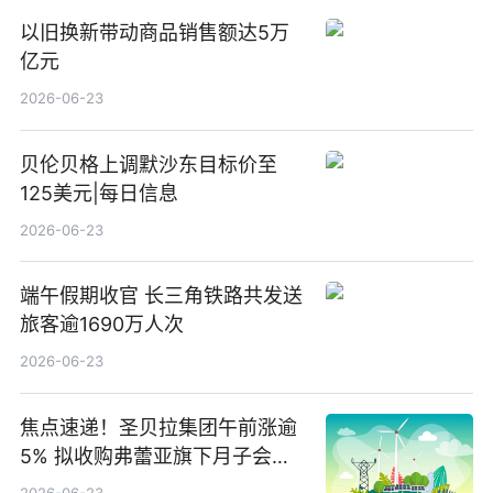
以旧换新带动商品销售额达5万
亿元
2026-06-23
贝伦贝格上调默沙东目标价至
125美元|每日信息
2026-06-23
端午假期收官 长三角铁路共发送
旅客逾1690万人次
2026-06-23
焦点速递！圣贝拉集团午前涨逾
5% 拟收购弗蕾亚旗下月子会所
业务少数股权
2026-06-23