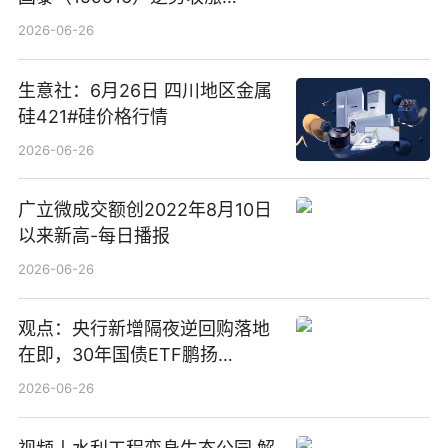
3.5%，近10日累计净流入超65
2026-06-26
亿元
生意社：6月26日 四川地区金属
硅421#硅价格行情
2026-06-26
广立微成交额创2022年8月10日
以来新高-每日播报
2026-06-26
观点：央行新增隔夜逆回购落地
在即，30年国债ETF鹏扬
(511090) 盘中小幅上涨
2026-06-26