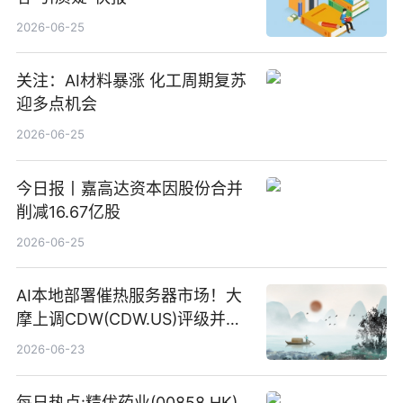
2026-06-25
关注：AI材料暴涨 化工周期复苏
迎多点机会
2026-06-25
今日报丨嘉高达资本因股份合并
削减16.67亿股
2026-06-25
AI本地部署催热服务器市场！大
摩上调CDW(CDW.US)评级并看
高IBM(IBM.US)戴尔(DELL.US)
2026-06-23
目标价
每日热点:精优药业(00858.HK)