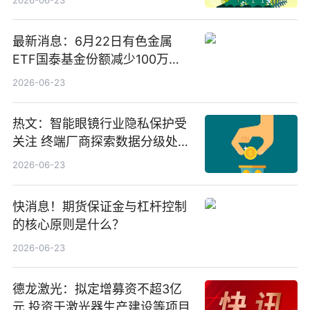
最新消息：6月22日有色金属
ETF国泰基金份额减少100万
份，重仓股紫金矿业、洛阳钼
2026-06-23
业、北方稀土
热文：智能眼镜行业隐私保护受
关注 终端厂商探索数据分级处理
等方案
2026-06-23
快消息！期货保证金与杠杆控制
的核心原则是什么？
2026-06-23
德龙激光：拟定增募资不超3亿
元 投资于激光器生产建设等项目