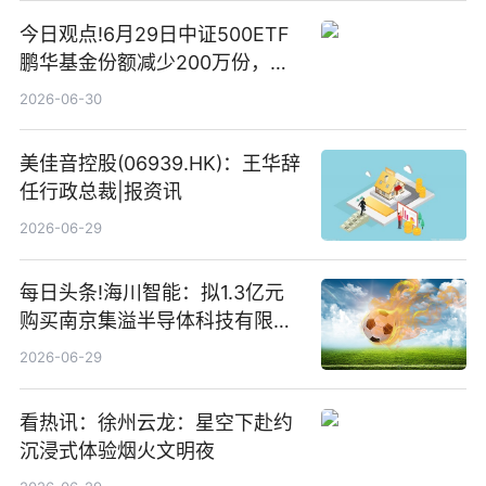
今日观点!6月29日中证500ETF
鹏华基金份额减少200万份，重
仓股亨通光电、赤峰黄金、佰维
2026-06-30
存储
美佳音控股(06939.HK)：王华辞
任行政总裁|报资讯
2026-06-29
每日头条!海川智能：拟1.3亿元
购买南京集溢半导体科技有限公
司15.3%股权
2026-06-29
看热讯：徐州云龙：星空下赴约
沉浸式体验烟火文明夜