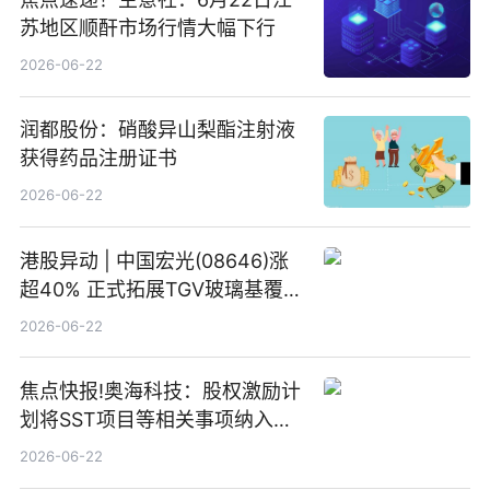
苏地区顺酐市场行情大幅下行
2026-06-22
润都股份：硝酸异山梨酯注射液
获得药品注册证书
2026-06-22
港股异动 | 中国宏光(08646)涨
超40% 正式拓展TGV玻璃基覆铜
板新材料业务
2026-06-22
焦点快报!奥海科技：股权激励计
划将SST项目等相关事项纳入专
项业务发展考核指标
2026-06-22