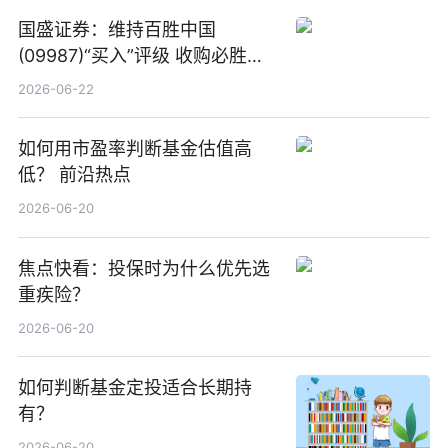
国盛证券：维持百胜中国
(09987)“买入”评级 收购必胜客
中国增厚利润加速成长 信息
2026-06-22
如何用市盈率判断基金估值高
低？ 前沿热点
2026-06-20
焦点快看：投保时为什么优先选
重疾险？
2026-06-20
如何判断基金定投适合长期持
有？
2026-06-20