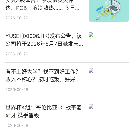
多只A股公告！涉及供货英伟
达、PCB、液冷散热…… 今日快
讯
2026-06-29
YUSEI(00096.HK)发布公告，该
公司将于2026年8月7日派发末
期股息每股人民币0.013元 每日
2026-06-29
焦点
考不上好大学？找不到好工作？
收入不称心？按时吃饭、好好睡
觉
2026-06-28
世界杯K组：哥伦比亚0:0战平葡
萄牙 携手晋级
2026-06-28