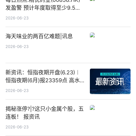
发盈警 预计年度取得至少9.5亿
港元的亏损 同比盈转亏
2026-06-23
海天味业的两百亿难题|讯息
2026-06-23
新资讯：恒指夜期开盘(6.23)︱
恒指夜期(6月)报23359点 高水
23点
2026-06-23
揭秘涨停?|?这只小金属个股，五
连板！ 报资讯
2026-06-23