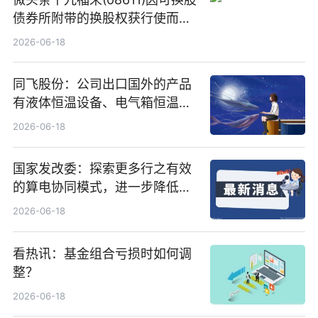
债券所附带的换股权获行使而发
行5200万股
2026-06-18
同飞股份：公司出口国外的产品
有液体恒温设备、电气箱恒温装
置、纯水冷却单元和特种换热器
2026-06-18
国家发改委：探索更多行之有效
的算电协同模式，进一步降低网
络传输时延_最资讯
2026-06-18
看热讯：基金组合亏损时如何调
整？
2026-06-18