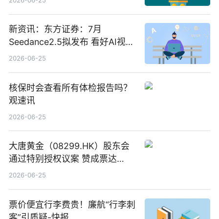
新资讯：东方证券：7月
Seedance2.5拟发布 看好AI视频
创作工作流进一步提效
2026-06-25
核保时会查看所有体检报告吗？
观速讯
2026-06-25
大唐黄金（08299.HK）股东会
通过特别授权议案 赞成票达
100%_新动态
2026-06-25
票价便宜行李费贵！廉航“行李刺
客”引质疑-快报