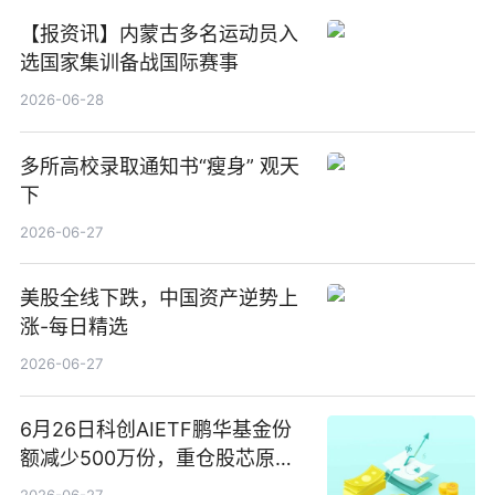
【报资讯】内蒙古多名运动员入
选国家集训备战国际赛事
2026-06-28
多所高校录取通知书“瘦身” 观天
下
2026-06-27
美股全线下跌，中国资产逆势上
涨-每日精选
2026-06-27
6月26日科创AIETF鹏华基金份
额减少500万份，重仓股芯原股
份、寒武纪、澜起科技 观速讯