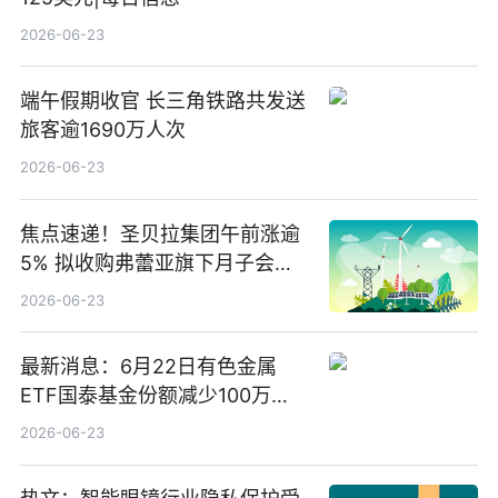
2026-06-23
端午假期收官 长三角铁路共发送
旅客逾1690万人次
2026-06-23
焦点速递！圣贝拉集团午前涨逾
5% 拟收购弗蕾亚旗下月子会所
业务少数股权
2026-06-23
最新消息：6月22日有色金属
ETF国泰基金份额减少100万
份，重仓股紫金矿业、洛阳钼
2026-06-23
业、北方稀土