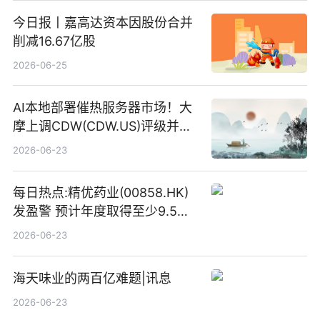
今日报丨嘉高达资本因股份合并
削减16.67亿股
2026-06-25
AI本地部署催热服务器市场！大
摩上调CDW(CDW.US)评级并看
高IBM(IBM.US)戴尔(DELL.US)
2026-06-23
目标价
每日热点:精优药业(00858.HK)
发盈警 预计年度取得至少9.5亿
港元的亏损 同比盈转亏
2026-06-23
海天味业的两百亿难题|讯息
2026-06-23