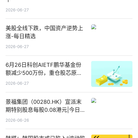
2026-06-27
美股全线下跌，中国资产逆势上
涨-每日精选
2026-06-27
6月26日科创AIETF鹏华基金份
额减少500万份，重仓股芯原股
份、寒武纪、澜起科技 观速讯
2026-06-27
景福集团（00280.HK）宣派末
期特别股息每股0.08港元|今日快
看
2026-06-26