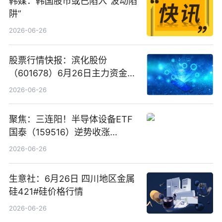
韩媒：韩国股市或已陷入“波动陷
阱”
2026-06-26
股票行情快报：滨化股份
（601678）6月26日主力资金净
卖出5964.34万元
2026-06-26
聚焦：三连阳！半导体设备ETF
国泰（159516）逆势收涨
3.5%，近10日累计净流入超65
2026-06-26
亿元
生意社：6月26日 四川地区金属
硅421#硅价格行情
2026-06-26