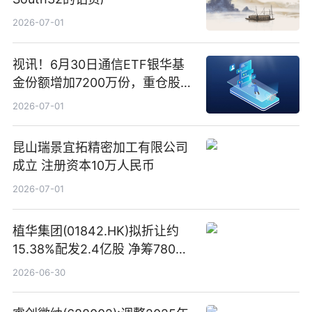
2026-07-01
视讯！6月30日通信ETF银华基
金份额增加7200万份，重仓股新
易盛、中际旭创、立讯精密
2026-07-01
昆山瑞景宜拓精密加工有限公司
成立 注册资本10万人民币
2026-07-01
植华集团(01842.HK)拟折让约
15.38%配发2.4亿股 净筹780万
港元
2026-06-30