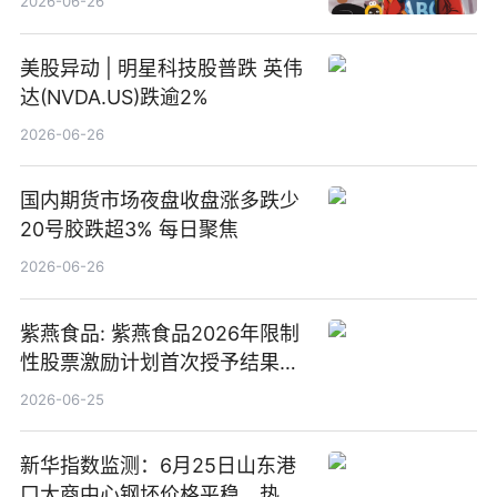
2026-06-26
美股异动 | 明星科技股普跌 英伟
达(NVDA.US)跌逾2%
2026-06-26
国内期货市场夜盘收盘涨多跌少
20号胶跌超3% 每日聚焦
2026-06-26
紫燕食品: 紫燕食品2026年限制
性股票激励计划首次授予结果公
告-微资讯
2026-06-25
新华指数监测：6月25日山东港
口大商中心钢坯价格平稳、热轧