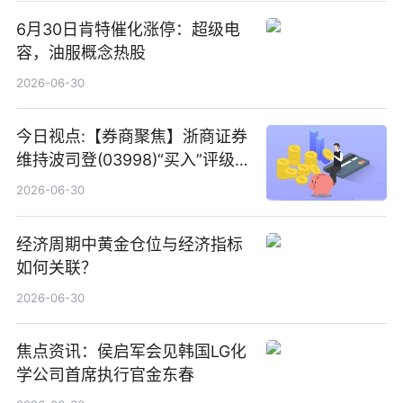
6月30日肯特催化涨停：超级电
容，油服概念热股
2026-06-30
今日视点:【券商聚焦】浙商证券
维持波司登(03998)“买入”评级
指其业绩高质量稳增长
2026-06-30
经济周期中黄金仓位与经济指标
如何关联？
2026-06-30
焦点资讯：侯启军会见韩国LG化
学公司首席执行官金东春