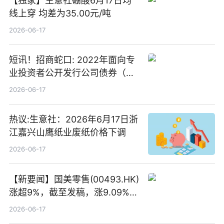
【独家】生意社硼酸6月17日均
线上穿 均差为35.00元/吨
2026-06-17
短讯！招商蛇口: 2022年面向专
业投资者公开发行公司债券（第
二期）（品种二）2026年付息公
2026-06-17
告
热议:生意社：2026年6月17日浙
江嘉兴山鹰纸业废纸价格下调
2026-06-17
【新要闻】国美零售(00493.HK)
涨超9%，截至发稿，涨9.09%，
报0.012港元，成交额37.26万港
2026-06-17
元