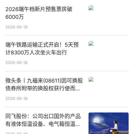
2026端午档新片预售票房破
6000万
2026-06-18
端午铁路运输正式开启！5天预
计8300万人次坐火车出行
2026-06-18
微头条丨九福来(08611)因可换股
债券所附带的换股权获行使而发
行5200万股
2026-06-18
同飞股份：公司出口国外的产品
有液体恒温设备、电气箱恒温装
置、纯水冷却单元和特种换热器