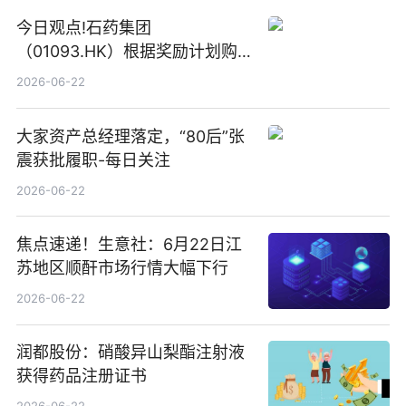
今日观点!石药集团
（01093.HK）根据奖励计划购
回580万股
2026-06-22
大家资产总经理落定，“80后”张
震获批履职-每日关注
2026-06-22
焦点速递！生意社：6月22日江
苏地区顺酐市场行情大幅下行
2026-06-22
润都股份：硝酸异山梨酯注射液
获得药品注册证书