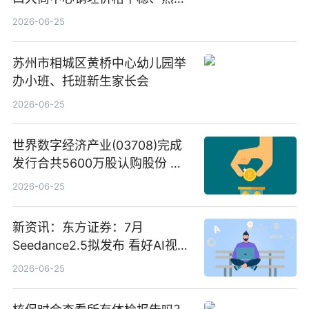
C料价格微幅下跌
2026-06-25
苏州市相城区黄桥中心幼儿园举
办小班、托班新生家长会
2026-06-25
世界数字经济产业(03708)完成
发行合共5600万股认购股份 净
筹约1007万港元 独家焦点
2026-06-25
新资讯：东方证券：7月
Seedance2.5拟发布 看好AI视频
创作工作流进一步提效
2026-06-25