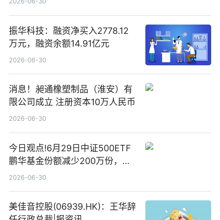
2026-06-30
振华科技：融资净买入2778.12
万元，融资余额14.91亿元
2026-06-30
消息！昶通橡塑制品（淮安）有
限公司成立 注册资本10万人民币
2026-06-30
今日观点!6月29日中证500ETF
鹏华基金份额减少200万份，重
仓股亨通光电、赤峰黄金、佰维
2026-06-30
存储
美佳音控股(06939.HK)：王华辞
任行政总裁|报资讯