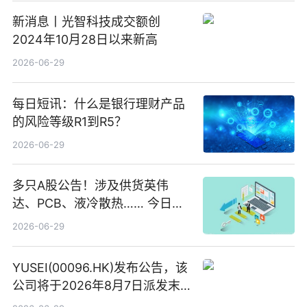
新消息丨光智科技成交额创
2024年10月28日以来新高
2026-06-29
每日短讯：什么是银行理财产品
的风险等级R1到R5？
2026-06-29
多只A股公告！涉及供货英伟
达、PCB、液冷散热…… 今日快
讯
2026-06-29
YUSEI(00096.HK)发布公告，该
公司将于2026年8月7日派发末
期股息每股人民币0.013元 每日