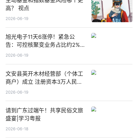
主动基金和指数基金风险哪个更
高？ 视点
2026-06-19
旭光电子11天6涨停！紧急公
告：可控核聚变业务占比约2%！
前沿热点
2026-06-19
文安县英开木材经营部（个体工
商户）成立 注册资本3万人民币
新要闻
2026-06-19
请到广东过端午！共享民俗文旅
盛宴|学习粤报
2026-06-18