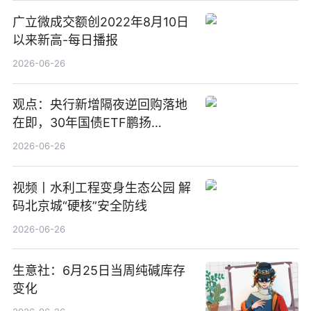
广立微成交额创2022年8月10日
以来新高-每日播报
2026-06-26
观点：央行新增隔夜逆回购落地
在即，30年国债ETF鹏扬
(511090) 盘中小幅上涨
2026-06-26
视频丨水利工程变身生态公园 解
码北京城“硬核”安全防线
2026-06-26
生意社：6月25日当周纯碱库存
变化