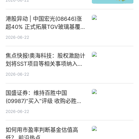
2026-06-22
港股异动 | 中国宏光(08646)涨
超40% 正式拓展TGV玻璃基覆铜
板新材料业务
2026-06-22
焦点快报!奥海科技：股权激励计
划将SST项目等相关事项纳入专
项业务发展考核指标
2026-06-22
国盛证券：维持百胜中国
(09987)“买入”评级 收购必胜客
中国增厚利润加速成长 信息
2026-06-22
如何用市盈率判断基金估值高
低？ 前沿热点