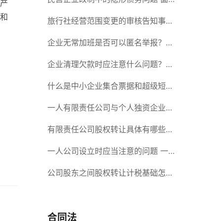
产
和
对隐形债务问题应该如何解决？
旅行社经营范围变更的审核告知事项
旅游业的发展现状和趋势
企业无常加班是否可以匿名举报？强
制加班公司没有加班费怎么办？
企业清理欠款时应注意什么问题？企
业短期借款需要注意哪些事项？
什么是中小企业集合票据和超级短期
融资券？一起来了解一下吧！
一人有限责任公司与个人独资企业的
区别 这些知识你都知道吗？
有限责任公司股权转让具体有哪些形
式？来了解下这五种形式
一人公司设立时应当注意的问题 一
人公司的特征
公司股东之间股权转让计税基础怎么
确认？公司股东之间的股权转让要符
合什么要件？
合同法