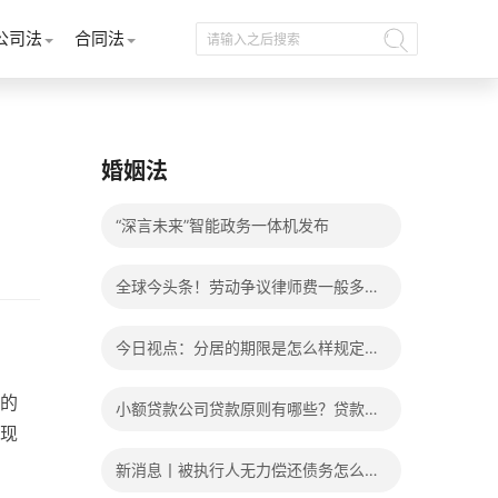
公司法
合同法
婚姻法
“深言未来”智能政务一体机发布
全球今头条！劳动争议律师费一般多少
钱？发生劳动争议如何算工资？
今日视点：分居的期限是怎么样规定
的？写分居协议如何才能有效？
的
小额贷款公司贷款原则有哪些？贷款不
现
还有什么后果？
新消息丨被执行人无力偿还债务怎么