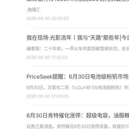
,格隆汇
2026-06-30 20:09:02
我在现场·光影流年丨我与“天路”那些年|今
编者按：二十年前，一声火车鸣笛划破雪域长空。全长
2026-06-30 17:22:02
PriceSeek提醒：6月30日电池级粉钒
6月30日，五氧化二钒（V₂O₅≥99 5%电池级粉钒）市
2026-06-30 17:09:05
6月30日肯特催化涨停：超级电容，油服
证券之星消息，肯特催化6月30日涨停收盘，收盘价53