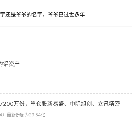
字还是爷爷的名字，爷爷已过世多年
2的铝资产
加7200万份，重仓股新易盛、中际旭创、立讯精密
4）最新份额为29 54亿