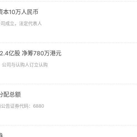
资本10万人民币
公司成立，法定代表人
发2.4亿股 净筹780万港元
日，公司与认购人订立认购
润分配总额
公告证券代码：6880
券