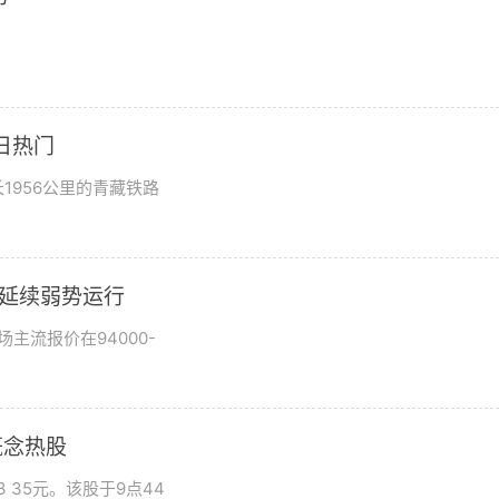
日热门
1956公里的青藏铁路
市场延续弱势运行
场主流报价在94000-
概念热股
 35元。该股于9点44