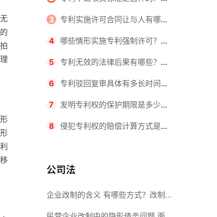
无
请不同类型的专利所需要的钱不同
3
专利实施许可合同让与人有哪些
的
主要义务？专利实施许可合同与专利
4
哪些情形实施专利强制许可？专
拍
理
许可合同有什么区别？
利强制许可的前提条件是什么？
5
专利无效的法律后果有哪些？专
利的无效情形有哪些？
6
专利驳回复审具体有多长时间？
哪些情况下专利申请可能被驳回？
7
发明专利权的保护期限是多少
形
年？非专利发明人是否有专利申请
8
侵犯专利权的赔偿计算方式是什
形
利
权？
么？侵犯专利权的诉讼时效为多长时
移
间？
公司法
企业改制的含义 有哪些方式？改制
后国企员工属于什么性质？
民营企业改制中的隐形债务问题 面