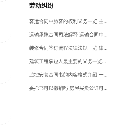
劳动纠纷
客运合同中旅客的权利义务一览 主
要包括这些内容
运输承揽合同司法解释 运输合同中
承运人的义务有哪些
装修合同签订流程法律法规一览 律
师解答
建筑工程承包人最主要的义务一览
承包合同内容介绍
监控安装合同书的内容格式介绍 一
般包括这些条款
委托书可以撤销吗 房屋买卖公证可
否撤销