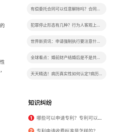
办?被执行人信息多久可以消除?
有偿委托合同可以任意解除吗？合同无
效的处理看这里|热门看点
的
犯罪停止形态有几种？行为人客观上实
施了中止犯罪的行为指的是什么？
世界新资讯：申请强制执行要注意什么
申请法院强制执行的费用由谁出？
全球看点：婚前财产结婚后是不是共同
性
财产？婚前财产婚后产生的收益如何分
，
天天精选！病历真实性如何认定?病历
割？
书写规范是怎样的？
知识纠纷
1
哪些可以申请专利？专利可以同
时多个人一起申请吗？
2
专利申请收费标准是怎样的？申